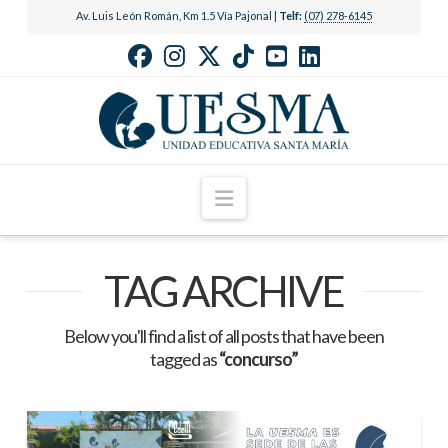
Av. Luis León Román, Km 1.5 Vía Pajonal |
Telf:
(07) 278-6145
Navigation
TAG ARCHIVE
Below you'll find a list of all posts that have been
tagged as
“concurso”