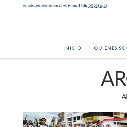
Av. Luis León Román, Km 1.5 Vía Pajonal |
Telf:
(07) 278-6145
INICIO
QUIÉNES S
AR
Ab