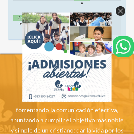
•
31
•
CONVIVIR
Creando lazos fuertes de amistad,
fomentando la comunicación efectiva,
apuntando a cumplir el objetivo más noble
y simple de un cristiano: dar la vida por los