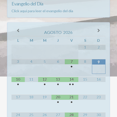
Evangelio ‌‌ del‌‌ ‌‌ Día
Click aquí para leer el evangelio del día
AGOSTO
2026
L
M
M
J
V
S
D
1
2
3
4
5
6
7
8
9
•
10
11
12
13
14
15
16
•
•
•
•
•
17
18
19
20
21
22
23
•
•
24
25
26
27
28
29
30