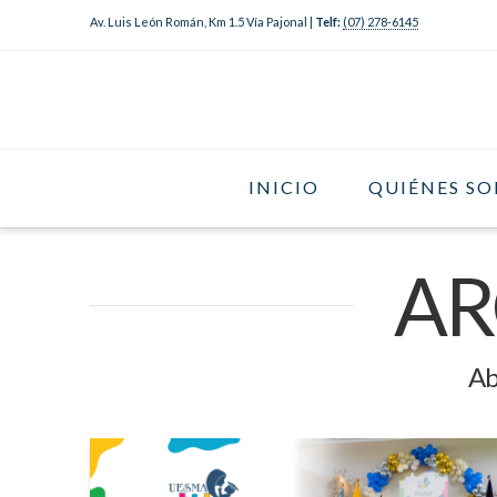
Av. Luis León Román, Km 1.5 Vía Pajonal |
Telf:
(07) 278-6145
INICIO
QUIÉNES S
AR
Ab