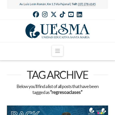
Av. Luis León Román, Km 1.5 Vía Pajonal |
Telf:
(07) 278-6145
Navigation
TAG ARCHIVE
Below you'll find a list of all posts that have been
tagged as
“regresoaclases”