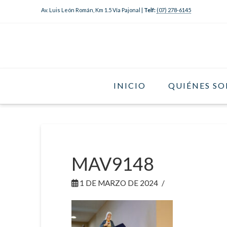
Av. Luis León Román, Km 1.5 Vía Pajonal |
Telf:
(07) 278-6145
INICIO
QUIÉNES S
MAV9148
1 DE MARZO DE 2024