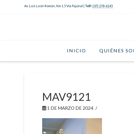
Av. Luis León Román, Km 1.5 Vía Pajonal |
Telf:
(07) 278-6145
INICIO
QUIÉNES S
MAV9121
1 DE MARZO DE 2024