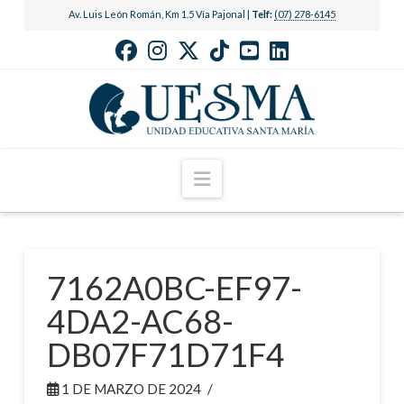
Av. Luis León Román, Km 1.5 Vía Pajonal |
Telf:
(07) 278-6145
Navigation
7162A0BC-EF97-
4DA2-AC68-
DB07F71D71F4
1 DE MARZO DE 2024