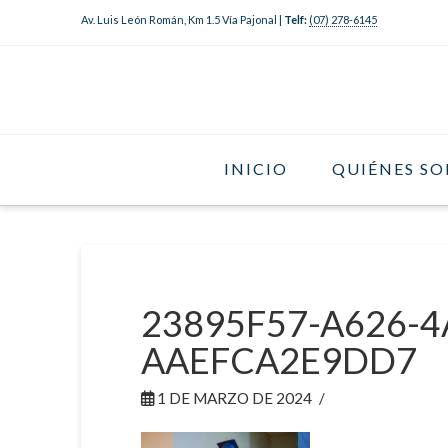
Av. Luis León Román, Km 1.5 Vía Pajonal |
Telf:
(07) 278-6145
INICIO
QUIÉNES S
23895F57-A626-4
AAEFCA2E9DD7
1 DE MARZO DE 2024