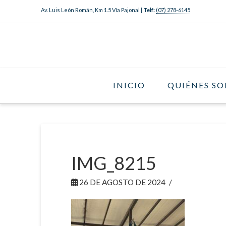
Av. Luis León Román, Km 1.5 Vía Pajonal |
Telf:
(07) 278-6145
INICIO
QUIÉNES S
IMG_8215
26 DE AGOSTO DE 2024