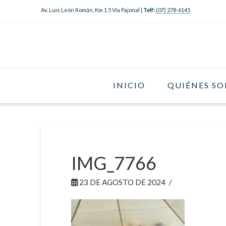
Av. Luis León Román, Km 1.5 Vía Pajonal |
Telf:
(07) 278-6145
INICIO
QUIÉNES S
IMG_7766
23 DE AGOSTO DE 2024