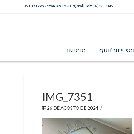
Av. Luis León Román, Km 1.5 Vía Pajonal |
Telf:
(07) 278-6145
INICIO
QUIÉNES S
IMG_7351
26 DE AGOSTO DE 2024