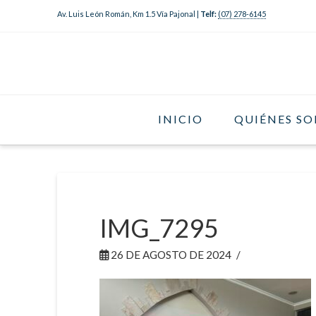
Av. Luis León Román, Km 1.5 Vía Pajonal |
Telf:
(07) 278-6145
INICIO
QUIÉNES S
IMG_7295
26 DE AGOSTO DE 2024