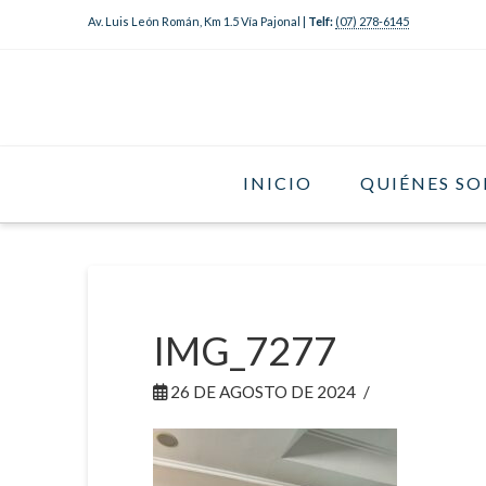
Av. Luis León Román, Km 1.5 Vía Pajonal |
Telf:
(07) 278-6145
INICIO
QUIÉNES S
IMG_7277
26 DE AGOSTO DE 2024