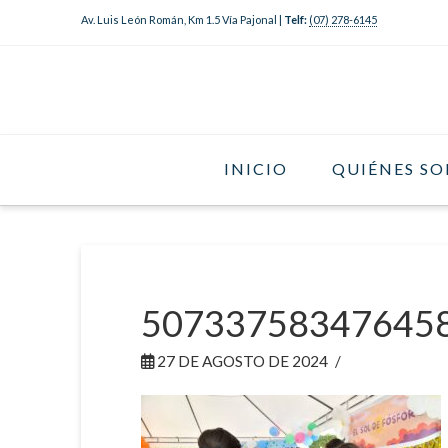
Av. Luis León Román, Km 1.5 Vía Pajonal |
Telf:
(07) 278-6145
INICIO
QUIÉNES S
50733758347645
27 DE AGOSTO DE 2024