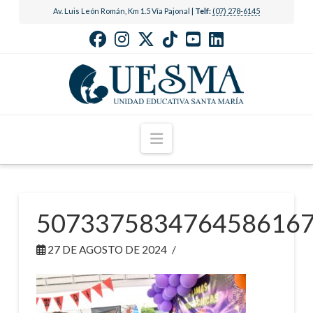
Av. Luis León Román, Km 1.5 Vía Pajonal |
Telf:
(07) 278-6145
Navigation
507337583476458616
27 DE AGOSTO DE 2024