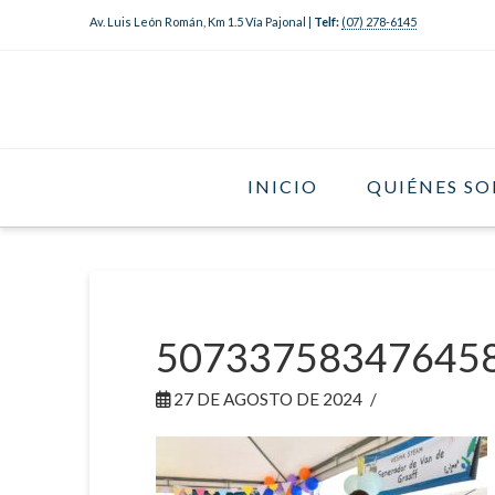
Av. Luis León Román, Km 1.5 Vía Pajonal |
Telf:
(07) 278-6145
INICIO
QUIÉNES S
50733758347645
27 DE AGOSTO DE 2024