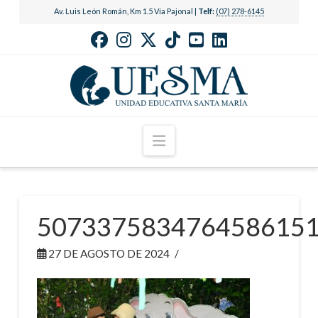
Av. Luis León Román, Km 1.5 Vía Pajonal |
Telf:
(07) 278-6145
Navigation
507337583476458615
27 DE AGOSTO DE 2024