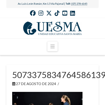
Av. Luis León Román, Km 1.5 Vía Pajonal |
Telf:
(07) 278-6145
Navigation
507337583476458613
27 DE AGOSTO DE 2024