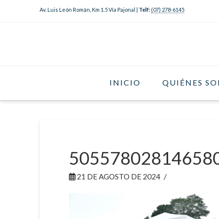
Av. Luis León Román, Km 1.5 Vía Pajonal |
Telf:
(07) 278-6145
INICIO
QUIÉNES S
50557802814658
21 DE AGOSTO DE 2024