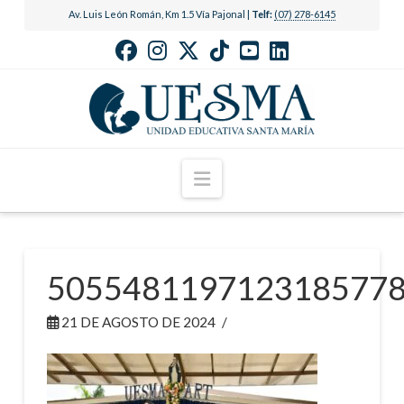
Av. Luis León Román, Km 1.5 Vía Pajonal |
Telf:
(07) 278-6145
Navigation
505548119712318577
21 DE AGOSTO DE 2024