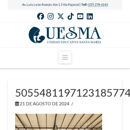
Av. Luis León Román, Km 1.5 Vía Pajonal |
Telf:
(07) 278-6145
Navigation
505548119712318577
21 DE AGOSTO DE 2024