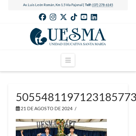
Av. Luis León Román, Km 1.5 Vía Pajonal |
Telf:
(07) 278-6145
Navigation
505548119712318577
21 DE AGOSTO DE 2024