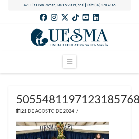
Av. Luis León Román, Km 1.5 Vía Pajonal |
Telf:
(07) 278-6145
Navigation
505548119712318576
21 DE AGOSTO DE 2024