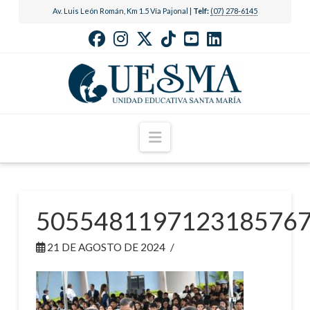
Av. Luis León Román, Km 1.5 Vía Pajonal |
Telf:
(07) 278-6145
Navigation
505548119712318576
21 DE AGOSTO DE 2024