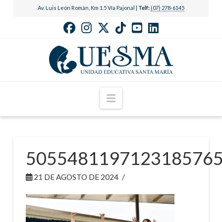
Av. Luis León Román, Km 1.5 Vía Pajonal |
Telf:
(07) 278-6145
Navigation
505548119712318576
21 DE AGOSTO DE 2024