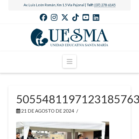
Av. Luis León Román, Km 1.5 Vía Pajonal |
Telf:
(07) 278-6145
Navigation
505548119712318576
21 DE AGOSTO DE 2024