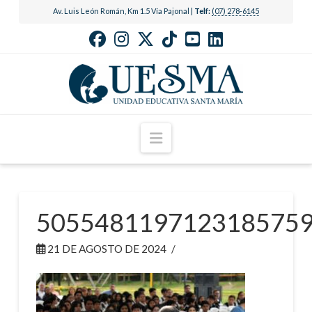
Av. Luis León Román, Km 1.5 Vía Pajonal |
Telf:
(07) 278-6145
Navigation
505548119712318575
21 DE AGOSTO DE 2024