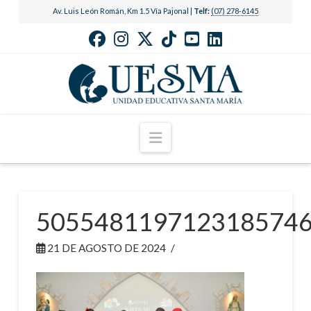
Av. Luis León Román, Km 1.5 Vía Pajonal |
Telf:
(07) 278-6145
Navigation
505548119712318574
21 DE AGOSTO DE 2024