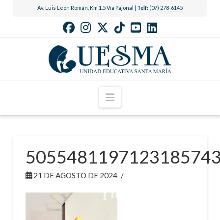
Av. Luis León Román, Km 1.5 Vía Pajonal |
Telf:
(07) 278-6145
Navigation
505548119712318574
21 DE AGOSTO DE 2024