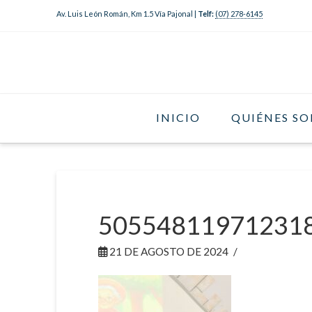
Av. Luis León Román, Km 1.5 Vía Pajonal |
Telf:
(07) 278-6145
INICIO
QUIÉNES S
50554811971231
21 DE AGOSTO DE 2024