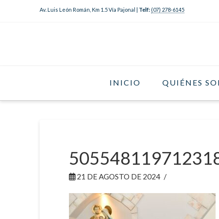
Av. Luis León Román, Km 1.5 Vía Pajonal |
Telf:
(07) 278-6145
INICIO
QUIÉNES S
50554811971231
21 DE AGOSTO DE 2024