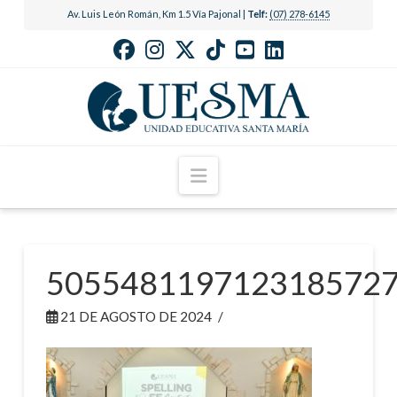
Av. Luis León Román, Km 1.5 Vía Pajonal |
Telf:
(07) 278-6145
Navigation
505548119712318572
21 DE AGOSTO DE 2024