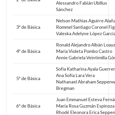
Alessandro Fabián Ubillus
Sánchez
Nelson Mathías Aguirre Alañ
3º de Básica
Rommel Santiago Coronel Fi
Valeska Adelyne López Garcí
Ronald Alejandro Albán Loay
4º de Básica
María Violeta Pombo Castro
Annie Gabriela Veintimilla G
Sofía Katharina Ayala Guerre
Ana Sofía Lara Vera
5º de Básica
Nathanael Abraham Seppen
Bregman
Juan Emmanuel Esteva Fern
6º de Básica
María Rosa Guzmán Espinoza
Rhodé Eleonora Erica Seppe