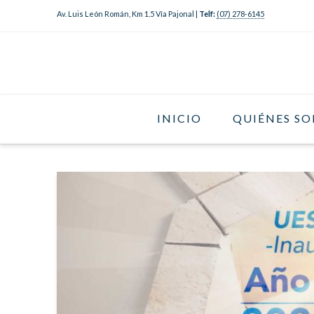
Av. Luis León Román, Km 1.5 Vía Pajonal |
Telf:
(07) 278-6145
INICIO
QUIÉNES S