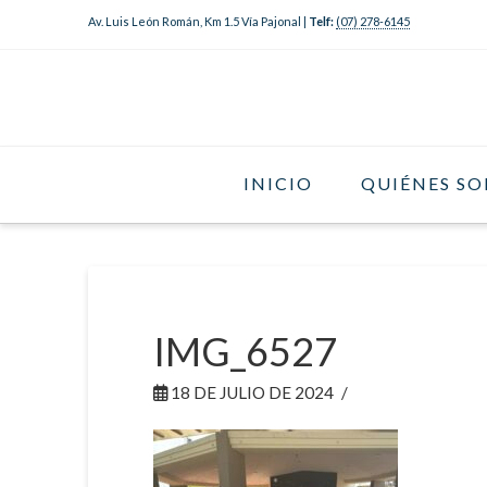
Av. Luis León Román, Km 1.5 Vía Pajonal |
Telf:
(07) 278-6145
INICIO
QUIÉNES S
IMG_6527
18 DE JULIO DE 2024