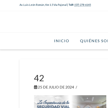
Av. Luis León Román, Km 1.5 Vía Pajonal |
Telf:
(07) 278-6145
INICIO
QUIÉNES S
42
25 DE JULIO DE 2024