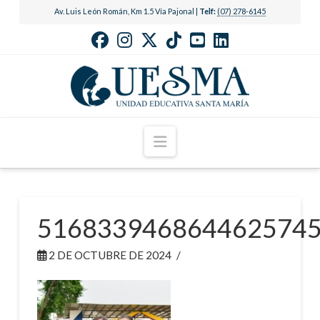
Av. Luis León Román, Km 1.5 Vía Pajonal |
Telf:
(07) 278-6145
Navigation
516833946864462574
2 DE OCTUBRE DE 2024