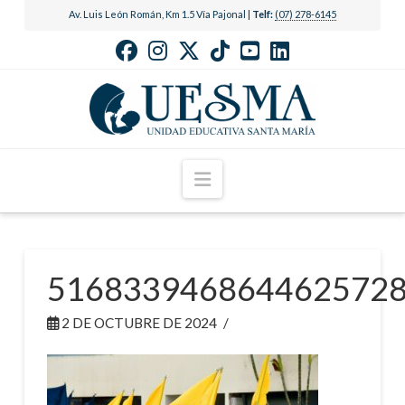
Av. Luis León Román, Km 1.5 Vía Pajonal |
Telf:
(07) 278-6145
Navigation
516833946864462572
2 DE OCTUBRE DE 2024