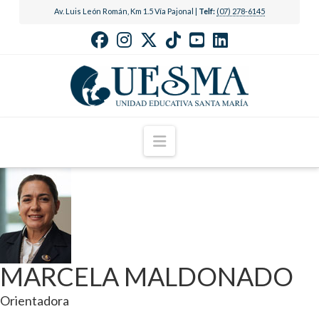
Av. Luis León Román, Km 1.5 Vía Pajonal |
Telf:
(07) 278-6145
Navigation
MARCELA MALDONADO
Orientadora