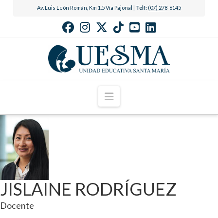
Av. Luis León Román, Km 1.5 Vía Pajonal |
Telf:
(07) 278-6145
Navigation
JISLAINE RODRÍGUEZ
Docente